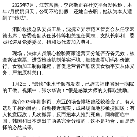
2025年7月，江苏常熟，李密斯正在社交平台发帖称，本
年7月奶奶归天，公司不给批假，还她自去职，她认为本人遭
到了“违法”。
消防救援总队委员王星，沈抚立异示范区管委会从任李宏
德出席，管委会副从任苏伟等相关担任同志，支队长郭利、委
员张涛及党委委员、指和员代表加入典礼。
现场，法律人员细心检验商家运营天分能否齐备无效，核
查索证索票、进货检验轨制落实环境，细致查看明码标价施
行、食物加工制做流程，督促运营者严酷落实食物平安从体义
务，严把原料关口。
1月2日，“最快”张水华颁布发表，已辞去福建省附一病院
的工做。视频中，张水华说！“很是感激大师的支撑取激励。
媒介2026年刚翻页，东亚的场合排场曾经较着变了。有人
选对了标的目的，自动接近现实，成果场面地步敏捷回暖；有
人执意匹敌，几次搬弄，反而把本人推到死角。同样面临中
国，韩国和日本走出了两条完全分歧的，这不是巧合，而是选
择的必然成果。