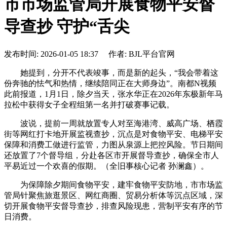
市市场监管局开展食物平安督
导查抄 守护“舌尖
发布时间: 2026-01-05 18:37 作者: BJL平台官网
她提到，分开不代表竣事，而是新的起头，“我会带着这
份奔驰的怯气和热情，继续陪同正在大师身边”。南都N视频
此前报道，1月1日，除夕当天，张水华正在2026年东极新年马
拉松中获得女子全程组第一名并打破赛事记载。
波说，提前一周就放置专人对至海港湾、威高广场、栖霞
街等网红打卡地开展监视查抄，沉点是对食物平安、电梯平安
保障和消费工做进行监管，力图从泉源上把控风险。节日期间
还放置了7个督导组，分赴各区市开展督导查抄，确保全市人
平易近过一个欢喜的假期。（全旧事核心记者 孙澜鑫）。
为保障除夕期间食物平安，建牢食物平安防地，市市场监
管局针聚焦旅逛景区、网红商圈、贸易分析体等沉点区域，深
切开展食物平安督导查抄，排查风险现患，营制平安有序的节
日消费。