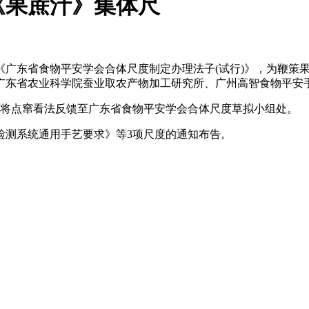
《果蔗汁》集体尺
东省食物平安学会合体尺度制定办理法子(试行)》，为鞭策果蔗
广东省农业科学院蚕业取农产物加工研究所、广州高智食物平安
前将点窜看法反馈至广东省食物平安学会合体尺度草拟小组处。
测系统通用手艺要求》等3项尺度的通知布告。