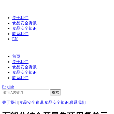
关于我们
食品安全资讯
食品安全知识
联系我们
EN
首页
关于我们
食品安全资讯
食品安全知识
联系我们
English
|
关于我们
|
食品安全资讯
|
食品安全知识
|
联系我们
|