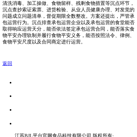
清洗消毒、加工操做、食物留样、残剩食物措置等沉点环节，
沉点查抄索证索票、进货检验、从业人员健康办理、对发觉的
问题成立问题清单，督促期限全数整改。方案还提出，严管承
包运营行为。沉点排查承包运营企业以及承包运营的食堂能否
取得响应运营天分，能否依法签定承包运营合同，能否落实食
物平安办理轨制并履行食物平安义务，能否按照法令、律例、
食物平安尺度以及合同商定进行运营。
返回
关于我们
食品安全资讯
食品安全知识
联系我们
江苏BJL平台官网食品科技有限公司 版权所有
·