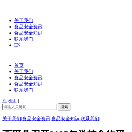
关于我们
食品安全资讯
食品安全知识
联系我们
EN
首页
关于我们
食品安全资讯
食品安全知识
联系我们
English
|
关于我们
|
食品安全资讯
|
食品安全知识
|
联系我们
|