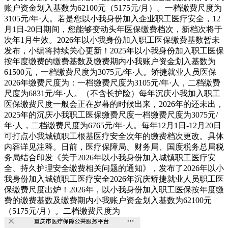
账户资金划入基数为62100元（5175元/月）。一档缴费尺度为
3105元/年·人。若是您以小我身份加入企业职工医疗安全，12
月1日-20日期间，您能够变动头年医保缴费档次，新档次将于
次年1月生效。2026年以小我身份加入职工医保缴费基数暂未
发布，小编将持续关心更新！2025年以小我身份加入职工医保
按年度缴费的缴费基数及缴费期内小我账户资金划入基数为
61500元，一档缴费尺度为3075元/年·人。矫捷就业人员医保
2026年缴费尺度为：一档缴费尺度为3105元/年·人，二档缴费
尺度为6831元/年·人。（不含长护险）每年沉庆小我加入职工
医保缴费尺度一般会正在岁暮的时候出来，2026年的还未出，
2025年的沉庆小我职工医保缴费尺度一档缴费尺度为3075元/
年·人，二档缴费尺度为6765元/年·人。每年12月1日-12月20日
可打点小我城镇职工根基医疗安全次年的缴费档次更改。具体
内容详见注释。日前，医疗保障局、财务局、国度税务总局税
务局结合印发《关于2026年以小我身份加入城镇职工医疗安
全、持久护理安全缴费相关问题的通知》，发布了2026年以小
我身份加入城镇职工医疗安全2026年沉庆矫捷就业人员职工医
保缴费尺度出炉！2026年，以小我身份加入职工医保按年度缴
费的缴费基数及缴费期内小我账户资金划入基数为62100元
（5175元/月）。二档缴费尺度为