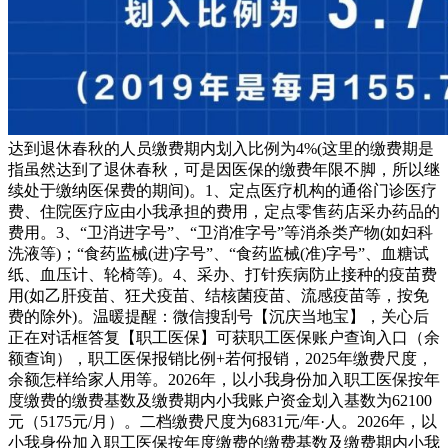
达到退休春秋的人员缴费期内划入比例为4%(这里的缴费期是
指虽然达到了退休春秋，可是因医保的缴费年限不脚，所以继
续处于缴纳医保费的期间)。1、定点医疗机构的通俗门诊医疗
费、住院医疗应由小我承担的费用，定点零售药店采办药品的
费用。3、“卫消进字号”、“卫消准字号”等消杀类产物(如妇科
洗液等)；“食药监械(进)字号”、“食药监械(准)字号”、血糖试
纸、血压计、轮椅等)。4、采办、打针疾病防止接种的疫苗费
用(如乙肝疫苗、狂犬疫苗、结核菌疫苗、流感疫苗等，按免
费的除外)。温暖提醒：微信搜刮号【沉庆当地宝】，关心后
正在对话框答复【职工医保】可获职工医保账户查询入口（余
额查询），职工医保报销比例+若何报销，2025年缴费尺度，
余额怎样给家人用等。2026年，以小我身份加入职工医保按年
度缴费的缴费基数及缴费期内小我账户资金划入基数为62100
元（5175元/月）。二档缴费尺度为6831元/年·人。2026年，以
小我身份加入职工医保按年度缴费的缴费基数及缴费期内小我