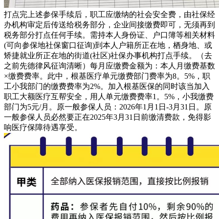
打点完上述参保手续后，职工应缴纳的社会安全费，由社保经
办机构审定后传送给税务部分，企业间接缴费即可，无须再到
税务部分打点任何手续。需持本人身份证、户口簿等相关材料
(可向参保地社保窗口征询)到本人户籍所正在地，栖身地、或
矫捷就业所正在地的街道(社区)社保办事机构打点手续。（去
之前先德律风征询清晰）每月应缴费金额为：本人月缴费基数
×缴费费率。此中，根基医疗单元缴费部门费率为8。5%，职
工小我部门的缴费费率为2%。加入根基医保的同时该当加入
职工大额医疗互帮安全，用人单元缴费费率1。5%，小我缴费
部门为5元/月。原一般参保人员：2026年1月1日-3月31日。原
一般参保人员必然要正在2025年3月31日前缴清费款，免得影
响医疗保障待遇享受。