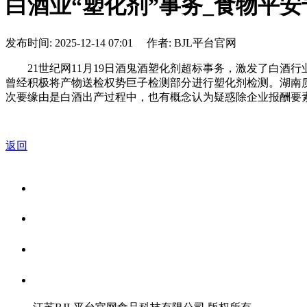
白酒业“塑化剂”事务_食物平安
发布时间: 2025-12-14 07:01 作者: BJL平台官网
21世纪网11月19日酒鬼酒塑化剂超标事务，激发了白酒
曾经积极将产物送检权势巨子检测部分进行塑化剂检测。湖南
次要缘由是白酒出产过程中，也有概念认为疑惑除企业报酬要
返回
关于我们
食品安全资讯
食品安全知识
联系我们