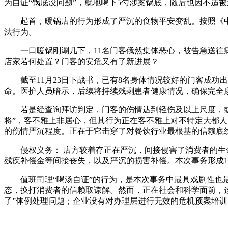
为自证“锅底没问题”，就地喝下5勺涉案锅底，随后也因不适
起首，暖锅店的行为形成了严沉的食物平安变乱。按照《中
法行为。
一口暖锅刚涮几下，11名门客俄然集体恶心，被告急送往病
店家若何处置？门客的安危又有了新进展？
截至11月23日下战书，已有8名身体情况较好的门客成功出
命。医护人员暗示，后续将持续残剩患者健康情况，确保完全
若是经查询拜访判定，门客的伤情达到轻伤及以上尺度，或呈
将”，客不雅上非居心，但其行为正在客不雅上对不特定大都
的伤情严沉程度。正在于它击穿了对餐饮行业最根基的信赖底
侵权义务： 店方较着存正在严沉，间接侵害了消费者的生命
残疾补偿金等间接丧失，以及严沉的损害补偿。本次事务形成1
值班司理“喝汤自证”的行为，是本次事务中最具戏剧性也最值
态，换打消费者的信赖取谅解。然而，正在社会和科学面前，
了”体例处理问题；企业没有对办理层进行无效的危机预案培训