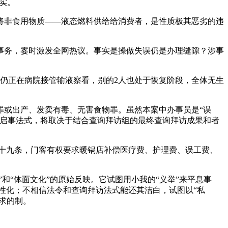
实。
非食用物质——液态燃料供给给消费者，是性质极其恶劣的违
事务，霎时激发全网热议。事实是操做失误仍是办理缝隙？涉事
，仍正在病院接管输液察看，别的2人也处于恢复阶段，全体无生
或出产、发卖有毒、无害食物罪。虽然本案中办事员是“误
会启事法式，将取决于结合查询拜访组的最终查询拜访成果和者
十九条，门客有权要求暖锅店补偿医疗费、护理费、误工费、
“体面文化”的原始反映。它试图用小我的“义举”来平息事
性化；不相信法令和查询拜访法式能还其洁白，试图以“私
求的制。