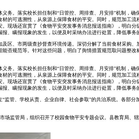
务。落实校长担任制和“日管控、周排查、月安排”机制，确
食材的可逃溯性，从泉源上保障食材的平安。同时，规范加工流
安。现场还宣贯了《食物平安突发事务消息报送指南》，明白分级
漏报、瞒报现象的发生，以便及时采纳办法进行处置，降低事务
及区、市两级查抄督查环境传递。深切分解了当前食材采购、加
程能否规范等。针对这些问题，明白了舆情措置规范取问题整改
务。落实校长担任制和“日管控、周排查、月安排”机制，确
食材的可逃溯性，从泉源上保障食材的平安。同时，规范加工流
安。现场还宣贯了《食物平安突发事务消息报送指南》，明白分级
漏报、瞒报现象的发生，以便及时采纳办法进行处置，降低事务
监管、学校从责、企业自律、社会参取”的共治系统。各部分
市场监管局，组织召开了校园食物平安专题会议。县教育局、辖