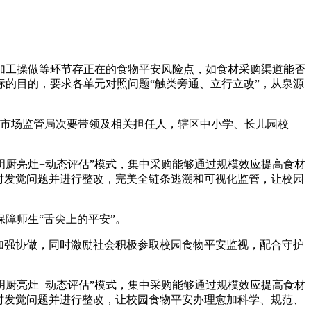
工操做等环节存正在的食物平安风险点，如食材采购渠道能否
的目的，要求各单元对照问题“触类旁通、立行立改”，从泉源
市场监管局次要带领及相关担任人，辖区中小学、长儿园校
厨亮灶+动态评估”模式，集中采购能够通过规模效应提高食材
时发觉问题并进行整改，完美全链条逃溯和可视化监管，让校园
障师生“舌尖上的平安”。
加强协做，同时激励社会积极参取校园食物平安监视，配合守护
厨亮灶+动态评估”模式，集中采购能够通过规模效应提高食材
时发觉问题并进行整改，让校园食物平安办理愈加科学、规范、