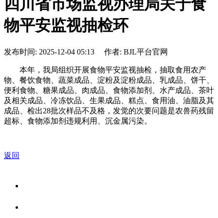
四川省市场监视办理局关于食
物平安监视抽检环
发布时间: 2025-12-04 05:13 作者: BJL平台官网
本年，我局组织开展食物平安监视抽检，抽取食用农产
物、餐饮食物、蔬菜成品、淀粉及淀粉成品、乳成品、饼干、
便利食物、糖果成品、肉成品、食物添加剂、水产成品、茶叶
及相关成品、冷冻饮品、生果成品、糕点、食用油、油脂及其
成品、检出28批次样品不及格，发觉的次要问题是农兽药残留
超标、食物添加剂违规利用、沉金属污染。
返回
关于我们
食品安全资讯