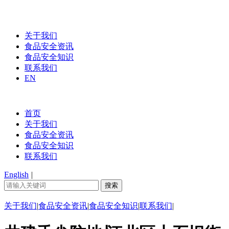
关于我们
食品安全资讯
食品安全知识
联系我们
EN
首页
关于我们
食品安全资讯
食品安全知识
联系我们
English
|
关于我们
|
食品安全资讯
|
食品安全知识
|
联系我们
|