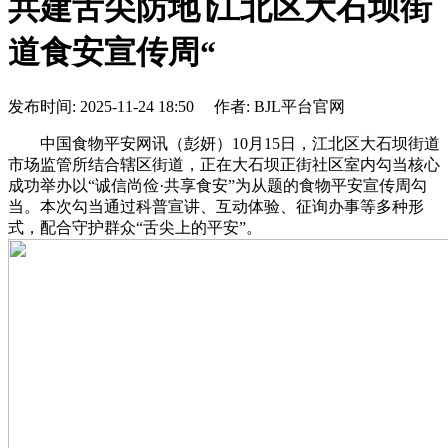
共建舌尖防地∣江北区大石坝街
道食安宣传周“
发布时间: 2025-11-24 18:50 作者: BJL平台官网
中国食物平安网讯（彭妍）10月15日，江北区大石坝街道
市场监管所结合辖区街道，正在大石坝正街社区室内勾当核心
成功举办以“诚信尚俭·共享食安”为从题的食物平安宣传周勾
当。本次勾当通过科普宣讲、互动体验、征询办事等多种形
式，配合守护群众“舌尖上的平安”。