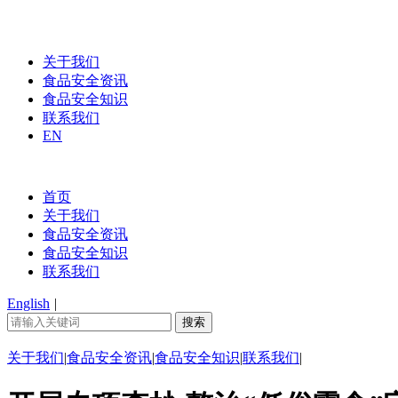
关于我们
食品安全资讯
食品安全知识
联系我们
EN
首页
关于我们
食品安全资讯
食品安全知识
联系我们
English
|
关于我们
|
食品安全资讯
|
食品安全知识
|
联系我们
|