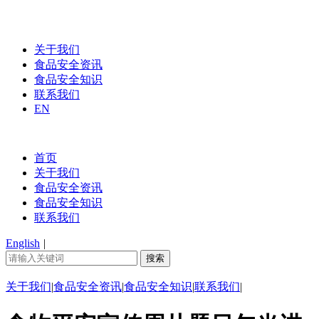
关于我们
食品安全资讯
食品安全知识
联系我们
EN
首页
关于我们
食品安全资讯
食品安全知识
联系我们
English
|
关于我们
|
食品安全资讯
|
食品安全知识
|
联系我们
|