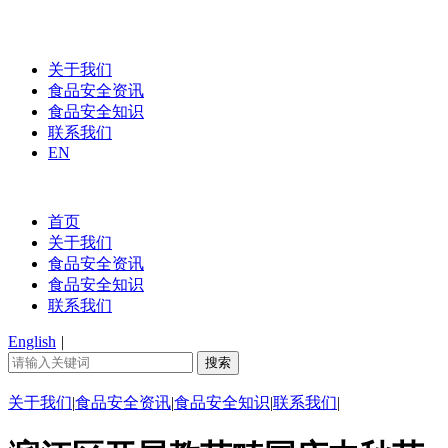
关于我们
食品安全资讯
食品安全知识
联系我们
EN
首页
关于我们
食品安全资讯
食品安全知识
联系我们
English
|
关于我们
|
食品安全资讯
|
食品安全知识
|
联系我们
|