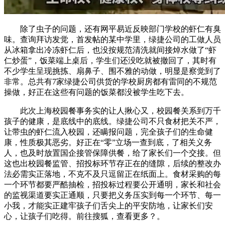
除了虫子的问题，还有网平易近反映部门学校的虾仁有臭
味。查询拜访发觉，首发帖的某中学里，绿捷公司的工做人员
从冰箱拿出冷冻虾仁后，也没按规范清洗就间接焯水做了“虾
仁炒蛋”，饭菜端上桌后，学生们还没吃就被撤回了，其时有
不少学生呈现挑拣、扇鼻子、围不雅的动做，明显是察觉到了
非常。总共有7家绿捷公司供货的学校厨房都有雷同的不规范
操做，好正在这些有问题的饭菜都没被学生吃下去。
此次上海校园餐事务实的让人揪心又，校园餐关系到万千
孩子的健康，是底线中的底线。绿捷公司不只食材把关不严，
让带虫的虾仁流入校园，还瞒报问题，完全孩子们的生命健
康，性质极其恶劣。好正在“零”立场一查到底，了相关义务
人，也及时放置国企接管保障供餐，给了家长们一个交接。但
这也出校园餐监管、招投标环节存正在的缝隙，后续的整改办
法必需实正落地，不克不及只逗留正在纸面上。食材采购的每
一个环节都要严酷抽检，招投标过程要公开通明，家长和社会
的监视渠道要实正通顺，只要把义务压实到每一个环节、每一
小我，才能实正建牢孩子们舌尖上的平安防地，让家长们安
心，让孩子们吃得。前往搜狐，查看更多？。