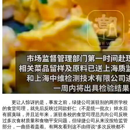
更让人惊讶的是，事发之前，绿捷公司派驻别的两所学校
的食堂司理，就先后反映过同款虾仁（不是统一批次）焯水后
有腥臭味，并且近年来，派驻各校的食堂司理总共向公司反映
过多次食材质量和食物平安问题，但绿捷公司从来没按给监管
部分，一曲捂着盖着。有网友看到这不由得说“多次反映都不