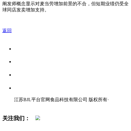
阐发师概念显示对麦当劳增加前景的不合，但短期业绩仍受全
球同店发卖增加支持。
返回
关于我们
食品安全资讯
食品安全知识
联系我们
江苏BJL平台官网食品科技有限公司 版权所有
·
网站地图
关注我们：