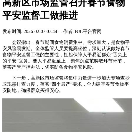
高新区市场监管召开春节食物
平安监督工做推进
发布时间: 2026-02-07 07:44 作者: BJL平台官网
会议指出，春节期间食物消费集中、需求量大，是食物平
安风险易发期。全体监管人员要提高坐位，深刻认识做好春节
食物平安监督工做的主要性，扛起保障人平易近群众“舌尖上
的平安”义务。要人平易近至上，聚焦沉点范畴取环节环节，
落实严管严控办法，切实防备食物平安风险。
下一步，高新区市场监管将集中力量进一步加大专项查抄
取现患排查力度，落实“四个最严”要求，全力建牢春节食物平
安防地，确保群众买得安心。