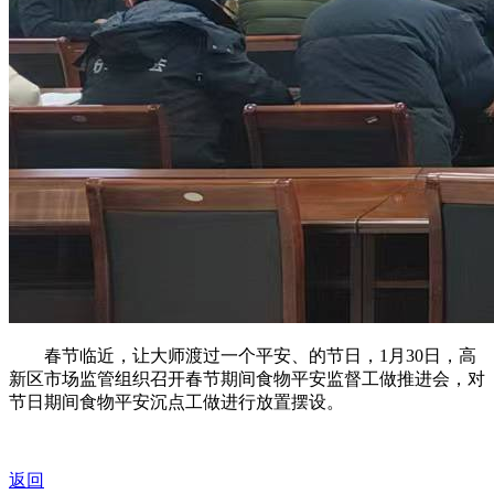
春节临近，让大师渡过一个平安、的节日，1月30日，高
新区市场监管组织召开春节期间食物平安监督工做推进会，对
节日期间食物平安沉点工做进行放置摆设。
返回