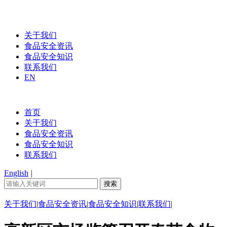
关于我们
食品安全资讯
食品安全知识
联系我们
EN
首页
关于我们
食品安全资讯
食品安全知识
联系我们
English
|
关于我们
|
食品安全资讯
|
食品安全知识
|
联系我们
|