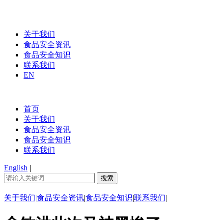
关于我们
食品安全资讯
食品安全知识
联系我们
EN
首页
关于我们
食品安全资讯
食品安全知识
联系我们
English
|
关于我们
|
食品安全资讯
|
食品安全知识
|
联系我们
|