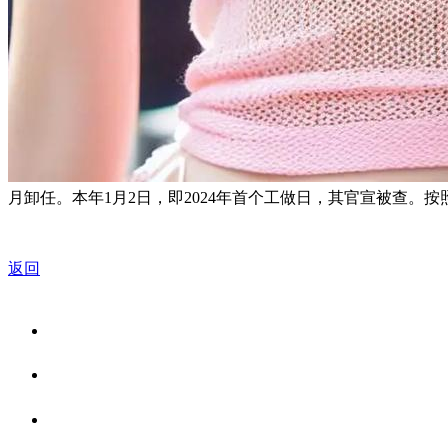
月卸任。本年1月2日，即2024年首个工做日，其官宣被查。
返回
关于我们
食品安全资讯
食品安全知识