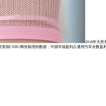
2018年天
按照美国CNBC网坐梳理的数据，中国市场盈利占通用汽车全数盈