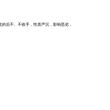
的后不、不收手，性质严沉，影响恶劣，