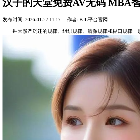
汉子的天堂免费AV无码 MBA
发布时间: 2026-01-27 11:17 作者: BJL平台官网
钟天然严沉违的规律、组织规律、清廉规律和糊口规律，形