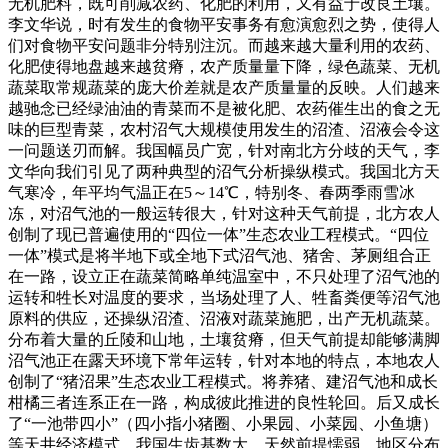
无机肥料，既可削减农药、化肥的利用，又有益于改良土壤。
李文华说，时有发生的食物平安事务有愈演愈烈之势，使得人
们对食物平安问题非分特别注沉。而越来越大量利用的农药、
化肥使得地盘越来越贫瘠，农产质量量下降，绿色蔬菜、无机
蔬菜取常规蔬菜的庞大价差就是农产质量量的反映。人们越来
越驰念已经绿油油的青菜而不是被化肥、农药催生出的食之无
味的巨型青菜，农村沼气大规模使用发生的沼渣、沼液会令这
一问题送刃而解。我国幅员广宽，针对南北方分歧的天气，李
文华向我们引见了两种典型的沼气分析操纵模式。我国北方天
气寒冷，年平均气温正在5～14℃，特别冬、春两季雨雪冰
冻，对沼气池的一般运转很大，针对这种天气前提，北方农人
创制了现已普遍使用的“四位一体”生态农业工程模式。“四位
一体”模式是将半地下或全地下式沼气池、猪舍、茅厕组合正
在一路，设立正在蔬菜简略单纯温室中，不只处理了沼气池的
运转和牲长对温度的要求，当场处理了人、牲畜粪便等沼气池
原料的供应，还操纵沼渣、沼液对蔬菜施肥，出产无机蔬菜。
分布着大量的丘陵和山地，土壤贫瘠，但天气前提却能够满脚
沼气池正在露天环境下常年运转，针对本地的特点，本地农人
创制了“猪沼果”生态农业工程模式。将养猪、建沼气池和成长
柑橘三者连系正在一路，构成彼此推进的良性轮回。后又成长
了“一池带四小”（四小指小猪圈、小果园、小菜园、小鱼塘）
等天井经济模式。我国生齿基数大，天然前提懦弱，地区分布