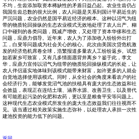
不均，生齿添加取资本稀缺性的矛盾日益凸起。农业生齿仍占
我国生齿总数的很大比例，农人问题是关系到国计平易近生的
严沉问题，农业仍然是国平易近经济的根本。这种以沼气为纽
带的物质轮回操纵的生态农业模式无效地处理了农人出产、糊
口中碰到的各类问题，既减产增收，又处理了资本华侈和生态
问题，应鼎力倡导。近年来，农人为了添加收入纷纷外出打
工，白叟等问题成为社会关心的核心。此次由美国次贷危机激
发的经济危机席卷全球，浩繁报道多量农人工纷纷返乡。试想
如若家乡可致富，又有几多情面愿背井离乡？鉴于此，李文
华，应鼎力宣传以沼气为纽带的物质轮回操纵模式的长处，让
农人伴侣逼实地体味到该模式能带来财富，如许更多的人就会
自觉地选择使用该模式。同时，从全社会的角度来看农户的社
会经济行为，能够发觉沼气池的扶植具有庞大的生态效益和社
会效益，表现正在连结土壤、涵养水源、改善卫生，以及替代
有可能惹起污染的化肥和农药，更以至是粮食平安等问题上。
这种现代生态农业模式所发生的庞大生态效益我们往往视而不
见。该当通过相关政策实施生态弥补，以处理农人承担一次性
建池投资的能力低下的问题。
返回