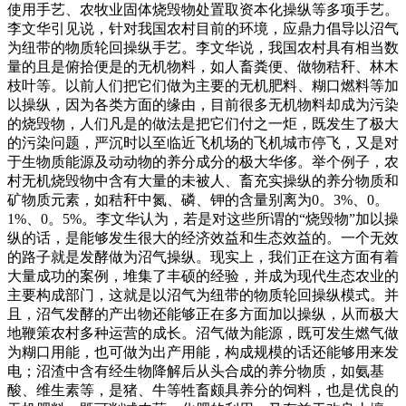
使用手艺、农牧业固体烧毁物处置取资本化操纵等多项手艺。
李文华引见说，针对我国农村目前的环境，应鼎力倡导以沼气
为纽带的物质轮回操纵手艺。李文华说，我国农村具有相当数
量的且是俯拾便是的无机物料，如人畜粪便、做物秸秆、林木
枝叶等。以前人们把它们做为主要的无机肥料、糊口燃料等加
以操纵，因为各类方面的缘由，目前很多无机物料却成为污染
的烧毁物，人们凡是的做法是把它们付之一炬，既发生了极大
的污染问题，严沉时以至临近飞机场的飞机城市停飞，又是对
于生物质能源及动动物的养分成分的极大华侈。举个例子，农
村无机烧毁物中含有大量的未被人、畜充实操纵的养分物质和
矿物质元素，如秸秆中氮、磷、钾的含量别离为0。3%、0。
1%、0。5%。李文华认为，若是对这些所谓的“烧毁物”加以操
纵的话，是能够发生很大的经济效益和生态效益的。一个无效
的路子就是发酵做为沼气操纵。现实上，我们正在这方面有着
大量成功的案例，堆集了丰硕的经验，并成为现代生态农业的
主要构成部门，这就是以沼气为纽带的物质轮回操纵模式。并
且，沼气发酵的产出物还能够正在多方面加以操纵，从而极大
地鞭策农村多种运营的成长。沼气做为能源，既可发生燃气做
为糊口用能，也可做为出产用能，构成规模的话还能够用来发
电；沼渣中含有经生物降解后从头合成的养分物质，如氨基
酸、维生素等，是猪、牛等牲畜颇具养分的饲料，也是优良的