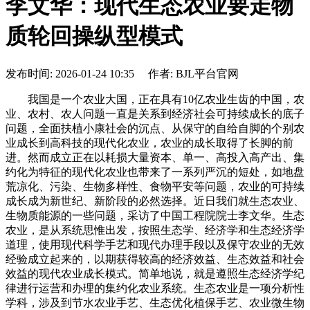
李文华：现代生态农业要走物
质轮回操纵型模式
发布时间: 2026-01-24 10:35 作者: BJL平台官网
我国是一个农业大国，正在具有10亿农业生齿的中国，农
业、农村、农人问题一直是关系到经济社会可持续成长的底子
问题，全面扶植小康社会的沉点、从保守的自给自脚的个别农
业成长到高科技的现代化农业，农业的成长取得了长脚的前
进。然而成立正在以耗损大量资本、单一、高投入高产出、集
约化为特征的现代化农业也带来了一系列严沉的短处，如地盘
荒凉化、污染、生物多样性、食物平安等问题，农业的可持续
成长成为新世纪、新阶段的必然选择。近日我们就生态农业、
生物质能源的一些问题，采访了中国工程院院士李文华。生态
农业，是从系统思惟出发，按照生态学、经济学和生态经济学
道理，使用现代科学手艺和现代办理手段以及保守农业的无效
经验成立起来的，以期获得较高的经济效益、生态效益和社会
效益的现代农业成长模式。简单地说，就是遵照生态经济学纪
律进行运营和办理的集约化农业系统。生态农业是一项分析性
学科，涉及到节水农业手艺、生态优化植保手艺、农业微生物