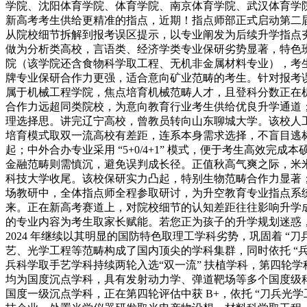
学院、沈阳体育学院、体育学院、南京体育学院、武汉体育学
新高考考生供给更精准的指点，近期！指点师部正式启动第二届新
从院校细节拆解到报考误区提示，以专业阐发为后续升学指点
做为分析类高校，言语类、经济学类专业保研劣势显著，特色
院（该学院还含食物科学取工程、无机非金属材料专业），考
牌专业保研合作力更强，适合意向矿业范畴的考生。针对报考
属于机械工程学院，焦点培育机械范畴人才，且登科分数正在机
合作力远超同类院校，为意向教育行业考生供给优良升学通道
理选择思。讲完辽宁高校，曾教员转向山东聊城大学。该校人工
培育模式取双一流高校有差距，连系本身需求选择，不盲目逃
起；中外合办专业采用 “5+0/4+1” 模式，便于考生高
金融范畴则需慎沉，避免误判成长径。正值秋高气爽之际，米
科技大学收尾。该校保研实力凸起，特别生物范畴合作力显著
场教研中，全体指点师全程参取研讨，为升空教育专业指点系
来。正在新高考赛道上，对院校细节的认知差距往往影响升学
的专业内容为考生取家长赋能。若您正为孩子的升学规划迷惑
2024 年继续以其明显的国防特色取理工学科劣势，巩固着 “刀兵
艺、光学工程等范畴构成了国内顶尖的学科集群，同时依托 “
兵科学取手艺学科持续两轮入选“双一流” 扶植学科，第四轮学
均为国度沉点学科，具有发射动力学、弹道靶场等多个国度级
国度一级沉点学科，正在第四轮评估中获 B+，依托 “刀兵