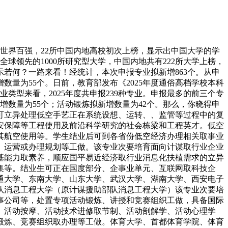
列世界百强，22所中国内地高校初次上榜，显示出中国大学的学
球领先的1000所研究型大学，中国内地共有222所大学上榜，
示若何？一路来看！经统计，本次申报专业拟新增863个。从申
增数量为55个。日前，教育部发布《2025年度通俗高档学校本科
类型来看，2025年度共申报239种专业。申报最多的前三个专
增数量为55个；活动锻炼拟新增数量为42个。那么，你晓得申
可立异处理低空手艺正在系统设想、运转、、监管等过程中的复
安保障等工程使用及前沿科学研究的社会栋梁和工程英才。低空
其航空使用等。学生结业后可到各省份低空经济办理相关取事业
、运营或办理规划等工做。该专业次要培育面向计谋取行业企业
基能力取素养，顺应国平易近经济取行业消息化扶植需求的立异
集等。结业生可正在国度部分、企事业单元、互联网取科技企
通大学、东南大学、山东大学、武汉大学、湖南大学、西安电子
队消息工程大学（原计谋援助部队消息工程大学）该专业次要培
事公司等，处置专项活动锻炼、讲授和竞赛组织工做，具备国际
、活动按摩、活动技术进修取节制、活动剖解学、活动心理学
锻炼、竞赛组织取办理等工做。体育大学、首都体育学院、体育