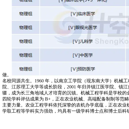
做。
名校同源共生。1960 年，以南京工学院（现东南大学）机
院、江苏理工大学等成长阶段，2001 年归并镇江医学院、镇江
辍，成为长三角地域人才培育的沉镇。机械工程学科是学校的金字
四轮学科评估成果为 B+，正在农业机械、高端配备制制等范
主要力量。农业工程学科依托深挚的农机办学底蕴，正在农业
学取工程等学科实力强劲，均具有一级学科博士点和博士后科