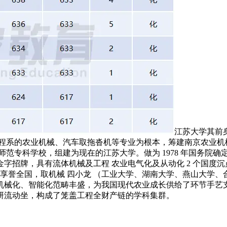
江苏大学其前身
械工程系的农业机械、汽车取拖沓机等专业为根本，筹建南京农业
师范专科学校，组建为现在的江苏大学。做为 1978 年国务院确
招牌，具有流体机械及工程 农业电气化及从动化 2 个国度沉点
畴享誉全国，取机械 四小龙 （工业大学、湖南大学、燕山大学
机械化、智能化范畴丰盛，为我国现代农业成长供给了环节手艺
研流动坐，构成了笼盖工程全财产链的学科集群。