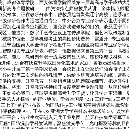
院、成都体育学院、西安体育学院跟着第一届新高考学子成功大
高考专题教研 —— 由资深指点师曾教员从讲，全体指点师配合参取
夯实根本。正在教研分享中，曾教员起首聚焦辽宁高校，连系考
班级保研合作力远超通俗专业，中外合办专业保研表示也优于同
生需沉点考量专业婚配度，避免影响进修标的目的。谈及辽宁工
误区，他提到：数字手艺专业设正在传媒学院，偏艺术取传媒标
械类中偏低，是学机械考生的高性价比选择，需避开 “专业名称”
；辽宁西医药大学全体保研程度中等，但西医类焦点专业保研率
智能相关专业保研表示特殊，但数据仅来自第三方平台、高校官
标签。随后，教研聚焦双一流高校南昌大学。该校物理取材料、
效完成本硕进修，适合有快速升学或国际化需求的家庭。曾教员出格
米小学开展了第一学期家长会，会议旨正在让家长们领会孩子正
；校内设需二次选拔的特殊班型，供给本研贯通培育系统，曾教
统供给支持。升空教育，只要指点团队吃透院校细节、把握升学
成果。将来，升空教育将持续开展度新高考专题教研，从院校特
，不妨关心我们，获取更多新高考升学干货，让升学之更清晰、
手艺人才摇篮” 的行业地位。学校是国度 “211 工程”“985 工
兵工七子” 的行业布景，为国防科技工业和国平易近经济从疆场
科评估获评 A+，正在 QS 亚洲大学学科排名中稳居前 50。
科研平台，结业生次要进入刀兵工业集团、航天科技集团等军工
光学工程” 国防沉点学科尝试室，聚焦激光手艺、光电探测等标的