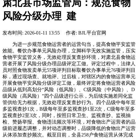
肃北县市场监管局：规范食物
风险分级办理 建
发布时间: 2026-01-11 13:55 作者: BJL平台官网
为进一步规范食物运营者的运营勾当，提高食物平安监管
效能。餐饮办事单元风险办理，立脚科学无效实施监管，压实
食物平安监管义务，无效处理反复查抄环境，对肃北县食物运
营者开展了风险分级办理品级评定工做。评定过程中，法律人
员对照食物发卖单元55项评判目标取餐饮办事单元76项评判目
标，通过现场查、就地评、过后核，对辖区内的食物运营单元
开展食物平安风险分级评定工做，最终评定将食物运营者风险
品级从低到高划分“风险（低风险）、C级风险（中风险）、D
级风险（高风险）”四个品级进行公示，为后续实施差同化监
管供给无力根据，无效处理反复查抄行为。四个品级中每年至
多监视查抄1次，B级每年至多监视查抄1至2次，C级每年至多
监视查抄2至3次，同时，按照日常卫生、监视查抄、监视抽
检、赞扬举报、食物违法频次等环境，对食物出产运营者的品
级前进履态调整，并对动态调整时，品级降低的食物出产运营
从体添加查抄频次。截至目前，全县258户食物运营从体完成