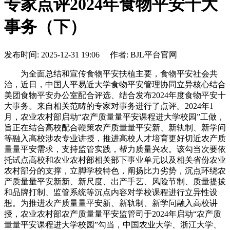
专家点评2024年食物平安十大
事务（下）
发布时间: 2025-12-31 19:06 作者: BJL平台官网
为全面总结和宣传食物平安扶植主要，食物平安社会共
治，近日，中国人平易近大学食物平安管理协同立异核心结合
美团食物平安办公室配合评选、结合发布2024年度食物平安十
大事务。来自相关范畴的专家对事务进行了点评。2024年1
月，农业农村部启动“农产质量量平安课程进大学校园”工做，
旨正在结合高校配合鞭策农产质量量平安新、新轨制、新学问
等融入高校涉农专业讲授，推进高校人才培育更好切近农产质
量量平安需求，支持监管实践，帮力质量兴农。该勾当次要依
托试点高校和农业农村部相关部下事业单元以及相关省份农业
农村部分的支撑，立脚学校特色，阐扬比力劣势，沉点环绕农
产质量量平安新新、新尺度、出产手艺、风险节制、质量提拔
和品牌打制、监管系统等沉点内容对学校课程进行立异性设
想。为推进农产质量量平安新、新轨制、新学问融入高校讲
授，农业农村部农产质量量平安监管司于2024年启动“农产质
量量平安课程进大学校园”勾当，中国农业大学、浙江大学、