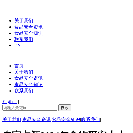
关于我们
食品安全资讯
食品安全知识
联系我们
EN
首页
关于我们
食品安全资讯
食品安全知识
联系我们
English
|
关于我们
|
食品安全资讯
|
食品安全知识
|
联系我们
|