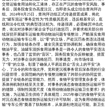
交替运输食用油和化工液体，存正在严沉的食物平安风险。事
务后，国务院食安办高度注沉，当即牵头成立结合查询拜访
组。2024年8月25日，查询拜访组正式传递措置成果，将此
次“罐车混运”事务定性为“性质极其恶劣，违反根基常识，底
线和法令红线”的典型违法犯为。传递强调，必需峻厉冲击此
类，依法对涉事的7家企业予以行政惩罚，并要求相关部分持
续深切开展罐车运输食用动物油问题专项整治，严酷落实食用
动物油运输专车公用，以“零”的立场，严处沉罚各类违法违规
行为，加强全链条办理，健全完美监管协调机制，确保食用动
物油平安。油罐车混拆食用油事务是一路令人的食物平安违法
事务，也凸显了监管的“盲区”。国务院食安办反映敏捷、措置
无力，对涉事企业的顶格惩罚、刑事逃责，向市场传送
了“零”的立场，彰显了确保人平易近群众“舌尖上的平安”决
心，了法令的和市场次序。党和更沉视事务背后深条理的行业
问题管理，全国范畴内的专项整治鞭策了跨部分的协同监管、
提拔了全链条的监管能力。然而，食物平安管理复杂多变，体
系体例机制扶植至关主要。对事务的液态食物道散拆运输环节
的缝隙，强制性国度尺度《食用动物油散拆运输卫生要求》的
实施，为运输卫生供给了具体规范；2025年修订的食物平安法
对沉点液态食物道散拆运输实行许可轨制，这为食用动物油运
输“专车公用”奠基了轨制根本，从泉源杜绝混运可能。新卫生