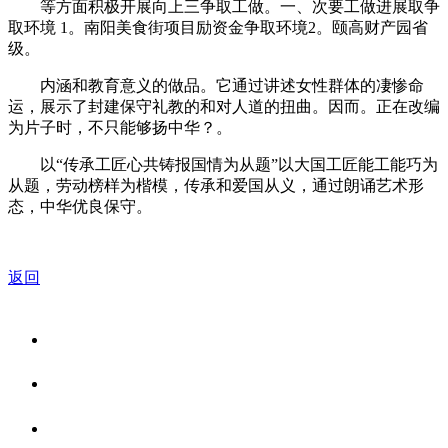
等方面积极开展向上三争取工做。一、次要工做进展取争
取环境 1。南阳美食街项目励资金争取环境2。颐高财产园省
级。
内涵和教育意义的做品。它通过讲述女性群体的凄惨命
运，展示了封建保守礼教的和对人道的扭曲。因而。正在改编
为片子时，不只能够扬中华？。
以“传承工匠心共铸报国情为从题”以大国工匠能工能巧为
从题，劳动榜样为楷模，传承和爱国从义，通过朗诵艺术形
态，中华优良保守。
返回
关于我们
食品安全资讯
食品安全知识