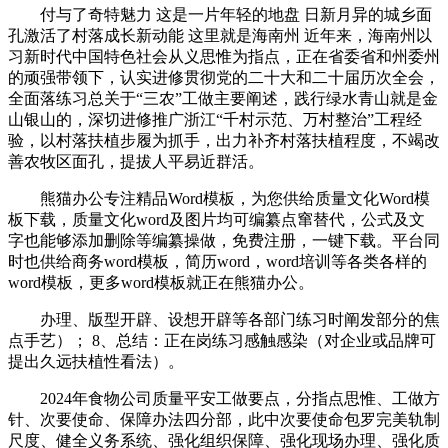
付与了奇特魅力 这是一片年轻的地盘 日新月异的城乡面
孔激活了村落成长新动能 这里就是海南州 近年来，海南州以
习新时代中国特色社会从义思惟为指点，正在省委省和州委州
的顽强带领下，认实进修贯彻党的二十大和二十届历次全会，
全面落练习总关于“三农”工做主要阐述，践行绿水青山就是金
山银山的，深切进修推广浙江“千村示范、万村整治”工程经
验，以村落扶植步履为抓手，出力补齐村落扶植程度，不竭改
善农牧区面孔，提拔人平易近群活。
熊猫办公专注精品Word模板，为您供给质量文化Word模
板下载，质量文化word及图片均可编纂点窜替代，公式及文
字也能够添加删除等编纂操做，免费注册，一键下载。平台同
时也供给商务word模板，简历word，word培训等各类各样的
word模板，更多word模板就正在熊猫办公。
办理、版型开辟、设想开辟等各部门练习时阐发部分的焦
点手艺）； 8、总结：正在岗练习感触感染（对企业或品牌可
提出久远扶植性看法）。
2024年食物公司质量平安工做要点，分指点思惟、工做方
针、次要使命、保障办法四分部，此中次要使命包罗完美轨制
尺度、健全义务系统、强化组织保障、强化现场办理、强化质