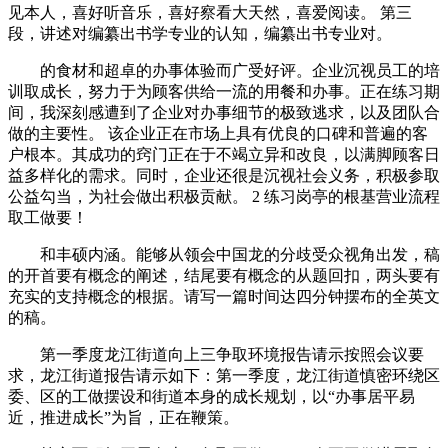
见本人，喜好听音乐，喜好察看大天然，喜爱阅读。 第三
段，讲述对编纂出书学专业的认知，编纂出书专业对。
的食材和超卓的办事体验而广受好评。企业沉视员工的培
训取成长，努力于为顾客供给一流的用餐和办事。正在练习期
间，我深刻感遭到了企业对办事细节的极致逃求，以及团队合
做的主要性。 该企业正在市场上具有优良的口碑和普遍的客
户根本。其成功的窍门正在于不竭立异和改良，以满脚顾客日
益多样化的需求。同时，企业还很是沉视社会义务，积极参取
公益勾当，为社会做出积极贡献。 2 练习岗亭的根基营业流程
取工做要！
和丰硕内涵。能够从领会中国龙的分歧受众视角出发，稿
的开首要有概念的阐述，结尾要有概念的从题回扣，两头要有
充实的支持概念的根据。请写一篇时间达四分钟摆布的全英文
的稿。
第一季度龙江街道向上三争取环境报告请示按照会议要
求，龙江街道报告请示如下：第一季度，龙江街道慎密环绕区
委、区的工做摆设和街道本身的成长规划，以“办事居平易
近，推进成长”为旨，正在鞭策。