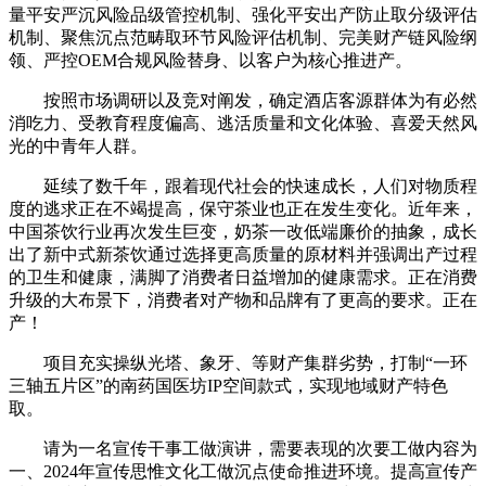
量平安严沉风险品级管控机制、强化平安出产防止取分级评估
机制、聚焦沉点范畴取环节风险评估机制、完美财产链风险纲
领、严控OEM合规风险替身、以客户为核心推进产。
按照市场调研以及竞对阐发，确定酒店客源群体为有必然
消吃力、受教育程度偏高、逃活质量和文化体验、喜爱天然风
光的中青年人群。
延续了数千年，跟着现代社会的快速成长，人们对物质程
度的逃求正在不竭提高，保守茶业也正在发生变化。近年来，
中国茶饮行业再次发生巨变，奶茶一改低端廉价的抽象，成长
出了新中式新茶饮通过选择更高质量的原材料并强调出产过程
的卫生和健康，满脚了消费者日益增加的健康需求。正在消费
升级的大布景下，消费者对产物和品牌有了更高的要求。正在
产！
项目充实操纵光塔、象牙、等财产集群劣势，打制“一环
三轴五片区”的南药国医坊IP空间款式，实现地域财产特色
取。
请为一名宣传干事工做演讲，需要表现的次要工做内容为
一、2024年宣传思惟文化工做沉点使命推进环境。提高宣传产