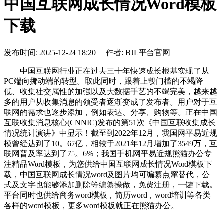
中国互联网成长情况Word模板
下载
发布时间: 2025-12-24 18:20 作者: BJL平台官网
中国互联网行业正在过去三十年快速成长根基实现了从
PC端向挪动端的转型。取此同时，跟着上彀门槛的不竭降
低、收集社交属性的加强以及大数据手艺的不竭完美，越来越
多的用户从收集消息的领受者逐渐变成了发布者。用户对于互
联网的需求也逐步添加，例如表达、分享、购物等。正在中国
互联收集消息核心(CNNIC)发布的第51次《中国互联收集成长
情况统计演讲》中显示！截至到2022年12月，我国网平易近规
模曾经达到了10。67亿，相较于2021年12月增加了3549万，互
联网普及率达到了75。6%；我国手机网平易近规熊猫办公专
注精品Word模板，为您供给中国互联网成长情况Word模板下
载，中国互联网成长情况word及图片均可编纂点窜替代，公
式及文字也能够添加删除等编纂操做，免费注册，一键下载。
平台同时也供给商务word模板，简历word，word培训等各类
各样的word模板，更多word模板就正在熊猫办公。