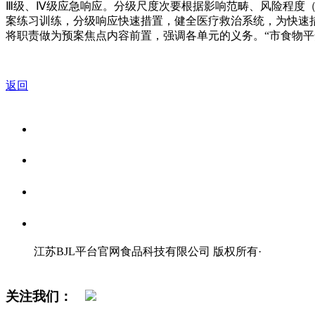
Ⅲ级、Ⅳ级应急响应。分级尺度次要根据影响范畴、风险程度
案练习训练，分级响应快速措置，健全医疗救治系统，为快速
将职责做为预案焦点内容前置，强调各单元的义务。“市食物
返回
关于我们
食品安全资讯
食品安全知识
联系我们
江苏BJL平台官网食品科技有限公司 版权所有
·
网站地图
关注我们：