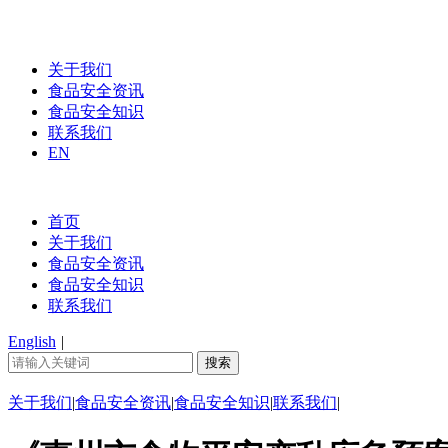
关于我们
食品安全资讯
食品安全知识
联系我们
EN
首页
关于我们
食品安全资讯
食品安全知识
联系我们
English
|
关于我们
|
食品安全资讯
|
食品安全知识
|
联系我们
|