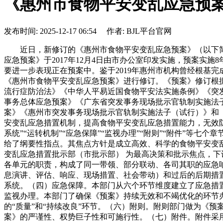
《惠州市食物平安变乱应急预
发布时间: 2025-12-17 06:54 作者: BJL平台官网
近日，新修订的《惠州市食物平安变乱应急预案》（以下简称
应急预案》于2017年12月4日由市办公室印发实施，预案
要进一步表现正在预案中。鉴于2019年惠州市机构曾经根基
《惠州市食物平安变乱应急预案》进行修订。《预案》修订根
流行症防治法》《中华人平易近国食物平安法实施条例》《突
事务总体应急预案》《广东省突发事务现场批示官轨制实施法
案》《惠州市突发事务现场批示官轨制实施法子（试行）》和
安变乱应急措置机制，提高食物平安变乱应急措置能力，无效防
系统”“运转机制”“应急保障”“监视办理”“附则”“附件”
给了纲要性指点。其焦点方针是成立高效、科学的食物平安变
变乱应急措置批示部（市批示部） 为最高决策和批示焦点，
各单元的职责，构成了同一带领、部分联动、各司其职的应急
息演讲、评估、响应、现场措置、社会带动）和过后的后期措
系统。（四）应急保障。本部门从六个环节维度建立了应急措
监视办理。本部门了确保《预案》持续无效和不竭优化的环节
的“质量”和“持续改良”环节。（六）附则。附则部门做为《
案》的严谨性、权势巨子性和可施行性。（七）附件。附件采