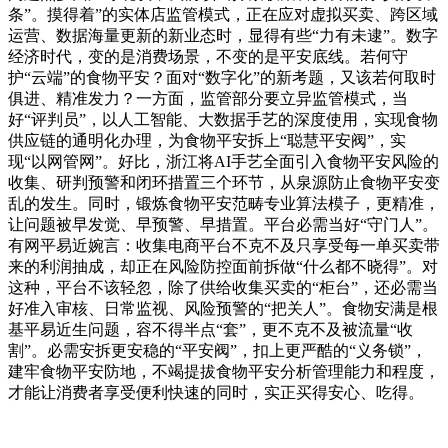
条”。摸得着”的实体店监管模式，正在应对虚拟买卖、跨区域
运营、数据海量更新的新业态时，显得有些“力有未逮”。数字
经济时代，变的是消费场景，不变的是平安底线。若何守
护“云端”的食物平安？面对“数字化”的新考题，又该若何取时
俱进、精准发力？一方面，监管部分要立异监管模式，当
好“评判员”，以人工智能、大数据手艺的深度使用，实现食物
供应链的通明化办理，为食物平安拆上“聪慧平安阀”，实
现“以网管网”。好比，浙江将AI手艺全面引入食物平安风险的
收集、研判预警和闭环措置三个环节，从泉源防止食物平安变
乱的发生。同时，锻炼食物平安范畴专业算法模子，更精准，
让问题被早发觉、早预警、早措置。平台必需当好“守门人”。
有网平易近婉言：收集电商平台不克不及只享受每一单买卖带
来的利润抽成，却正在风险防控面前拆做“什么都不晓得”。对
这种，平台不该轻忽，除了供给收集买卖的“柜台”，还必需当
好准入审核、日常监视、风险预警的“把关人”。食物安满是根
基平易近生问题，容不得半点“套”，更不克不及被流量“收
割”。必需安拆更安稳的“平安阀”，扣上更严酷的“义务锁”，
建牢食物平安防地，不竭提拔食物平安分析管理能力和程度，
才能让消费者享受便利快速的同时，实正买得安心、吃得。