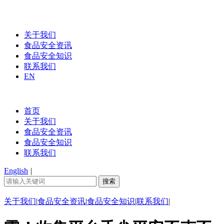
关于我们
食品安全资讯
食品安全知识
联系我们
EN
首页
关于我们
食品安全资讯
食品安全知识
联系我们
English
|
关于我们
|
食品安全资讯
|
食品安全知识
|
联系我们
|