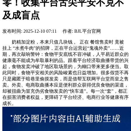
零！收集平台舌尖平安不克不
及成盲点
发布时间: 2025-12-10 07:11 作者: BJL平台官网
奶精加淀粉，本来只值几块钱 。 正在 餐馆售卖时 竟被
挂上 “水煮牛肉”的招牌，正在平台运营起“鬼魂外卖”……近
期，再次敲响警钟：食物平安底线不容冲破，人平易近群众的
健康毫不能成为牟取暴利的品。跟着平台经济取曲播带货的兴
起，食物发卖冲破了地区取场景的，为糊口带来更多便当。取
此同时，食物平安相关的风险峻素也日益增加。很多假货不再
只是藏匿于暗巷里偷摸发卖，而是借帮互联网平台堂而皇之售
卖。外卖、电商取曲播本应是便利群众获得优良食物的渠道，
却被扭曲为冒充伪劣食物发卖的“快车道”。每一次“套”，都正
在损害消费者权益，更障碍了平台经济、电商行业等健康有序
成长。