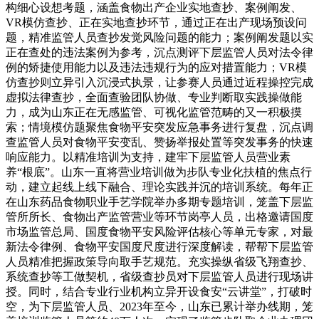
构细心设想考题，涵盖食物出产企业实地查抄、案例阐发、
VR模仿查抄、正在实地查抄环节，通过正在出产现场预设问
题，精准监管人员查抄发觉风险问题的能力；案例阐发题以实
正在查处的违法案例为参考，沉点测评下层监管人员对法令律
例的矫捷使用能力以及违法违规行为的应对措置能力；VR模
仿查抄则立异引入沉浸式执景，让参赛人员通过近程操控完成
虚拟法律查抄，全面查验团队协做、专业判断取实践操做能
力，成为山东正在无感监管、可视化监管范畴的又一积极摸
索；情境模仿题聚焦食物平安突发应急事务进行复盘，沉点调
查监管人员对食物平安变乱、赞扬举报处置等突发事务的快速
响应能力。以精准培训为支持，建牢下层监管人员营业素
养“根底”。山东一直将营业培训做为步队专业化扶植的焦点行
动，建立起线上线下融合、理论实践并沉的培训系统。每年正
在山东药品食物职业手艺学院举办多期专题培训，笼盖下层监
管所所长、食物出产监管营业等环节岗亭人员，出格邀请国度
市场监管总局、国度食物平安风险评估核心等单元专家，对最
新法令律例、食物平安国度尺度进行深度解读，帮帮下层监管
人员精准把握政策导向取手艺规范。充实操纵省级飞翔查抄、
系统查抄等工做契机，省级查抄员对下层监管人员进行现场讲
授。同时，结合专业行业机构立异开设食安“云讲堂”，打破时
空，为下层监管人员、2023年至今，山东已累计举办线期，笼