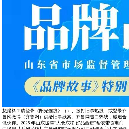
想爆料？请登录《阳光连线》（）、拨打旧事热线，或登录齐
鲁网微博（齐鲁网）供给旧事线索。齐鲁网告白热线，诚邀合
做伙伴。2025 年山东援疆“大仓东移 好品西进”帮农带货电商
曲播周【系列采访】立异研究院无限公司总司理周宇山东国资