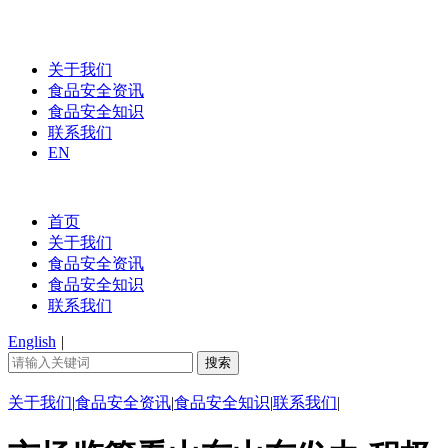
关于我们
食品安全资讯
食品安全知识
联系我们
EN
首页
关于我们
食品安全资讯
食品安全知识
联系我们
English
|
关于我们
|
食品安全资讯
|
食品安全知识
|
联系我们
|