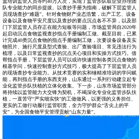
盖培训监管人员等约40万人次，实现了监管步队取企业办理团
队专业能力的同步提拔。以查抄手册为指南，破解下层监管人
员现场查抄“难题”。针对食物财产业态浩繁，出产工艺、设备
设备以及食物平安尺度以及查抄的要点沉点各不不异，以及部
门下层监管人员存正在能力短板等问题，市场监管局自2020年
起启动沉点食物监视查抄指点手册编制工做。截至目前，已累
计完成40类沉点食物的指点手册编制工做，次要设备设备及实
物照片、施行尺度及型式查验、出厂查验项目、常见违法行为
梳理，以及日常监视查抄的沉点关心项目和实操方式技巧。借
帮指点手册，下层监管人员可以或许快速控制各类沉点食物的
根基学问，快速控制查抄方式技巧，极大提高了下层监管人员
的现场查抄专业能力。从技术竞赛的实和锤精准培训的学问赋
能，再到指点手册的东西支持，山东通过一系列行动建立起专
业化监管步队扶植的立体化收集。下一步，山东市场监管部分
将持续以监管能力大交锋为契机，不竭深化专业化监管步队扶
植，一直苦守“严实细实快”的工做做风，以更强的义务担任、
更实的工做行动履行监管职责，全力守护群众“舌尖上的平
安”，为全国食物平安管理贡献“山东力量”。