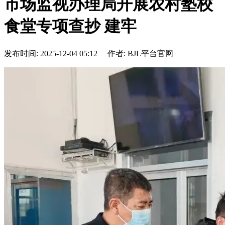
市场监视办理局开展农村塾校
食堂专项查抄 建牢
发布时间: 2025-12-04 05:12 作者: BJL平台官网