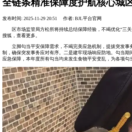
全链条精准保障度护航核心城
发布时间: 2025-11-29 20:51 作者: BJL平台官网
区市场监管局方松所将持续总结保障经验，不竭优化“三关”
搜狐，查看更多。
立脚勾当平安保障需求，不竭完美应急机制，提拔突发事务
制，确保突发事务应对有序。二是建牢现场响应防地。勾当期间
应急保障，本年度所有勾当均未发生食物平安变乱，为各项勾