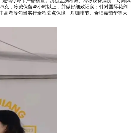
二是储存环节严酷核查。沉点监测冷藏、冷冻设备温度，对高风
25克，冷藏保留48小时以上，并做好细致记实；针对国际花剑
”、中高考等勾当实行全程驻点保障；对咖啡节、合唱嘉韶华等大