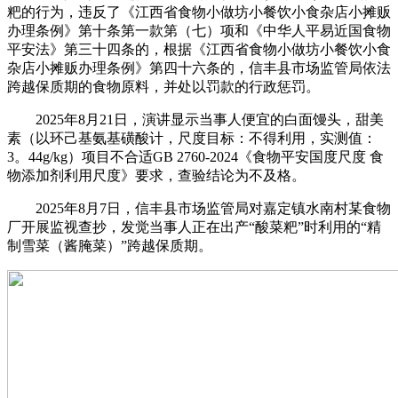
粑的行为，违反了《江西省食物小做坊小餐饮小食杂店小摊贩
办理条例》第十条第一款第（七）项和《中华人平易近国食物
平安法》第三十四条的，根据《江西省食物小做坊小餐饮小食
杂店小摊贩办理条例》第四十六条的，信丰县市场监管局依法
跨越保质期的食物原料，并处以罚款的行政惩罚。
2025年8月21日，演讲显示当事人便宜的白面馒头，甜美
素（以环己基氨基磺酸计，尺度目标：不得利用，实测值：
3。44g/kg）项目不合适GB 2760-2024《食物平安国度尺度 食
物添加剂利用尺度》要求，查验结论为不及格。
2025年8月7日，信丰县市场监管局对嘉定镇水南村某食物
厂开展监视查抄，发觉当事人正在出产“酸菜粑”时利用的“精
制雪菜（酱腌菜）”跨越保质期。