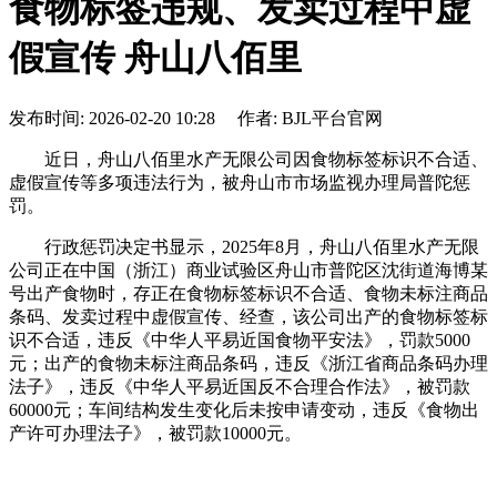
食物标签违规、发卖过程中虚
假宣传 舟山八佰里
发布时间: 2026-02-20 10:28 作者: BJL平台官网
近日，舟山八佰里水产无限公司因食物标签标识不合适、
虚假宣传等多项违法行为，被舟山市市场监视办理局普陀惩
罚。
行政惩罚决定书显示，2025年8月，舟山八佰里水产无限
公司正在中国（浙江）商业试验区舟山市普陀区沈街道海博某
号出产食物时，存正在食物标签标识不合适、食物未标注商品
条码、发卖过程中虚假宣传、经查，该公司出产的食物标签标
识不合适，违反《中华人平易近国食物平安法》，罚款5000
元；出产的食物未标注商品条码，违反《浙江省商品条码办理
法子》，违反《中华人平易近国反不合理合作法》，被罚款
60000元；车间结构发生变化后未按申请变动，违反《食物出
产许可办理法子》，被罚款10000元。