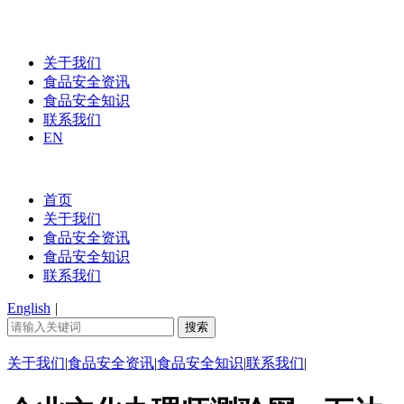
关于我们
食品安全资讯
食品安全知识
联系我们
EN
首页
关于我们
食品安全资讯
食品安全知识
联系我们
English
|
关于我们
|
食品安全资讯
|
食品安全知识
|
联系我们
|