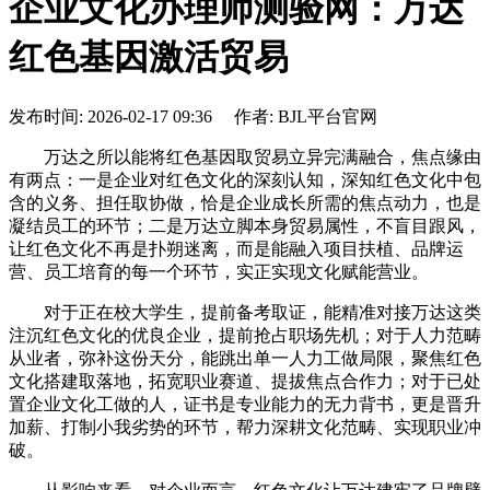
企业文化办理师测验网：万达
红色基因激活贸易
发布时间: 2026-02-17 09:36 作者: BJL平台官网
万达之所以能将红色基因取贸易立异完满融合，焦点缘由
有两点：一是企业对红色文化的深刻认知，深知红色文化中包
含的义务、担任取协做，恰是企业成长所需的焦点动力，也是
凝结员工的环节；二是万达立脚本身贸易属性，不盲目跟风，
让红色文化不再是扑朔迷离，而是能融入项目扶植、品牌运
营、员工培育的每一个环节，实正实现文化赋能营业。
对于正在校大学生，提前备考取证，能精准对接万达这类
注沉红色文化的优良企业，提前抢占职场先机；对于人力范畴
从业者，弥补这份天分，能跳出单一人力工做局限，聚焦红色
文化搭建取落地，拓宽职业赛道、提拔焦点合作力；对于已处
置企业文化工做的人，证书是专业能力的无力背书，更是晋升
加薪、打制小我劣势的环节，帮力深耕文化范畴、实现职业冲
破。