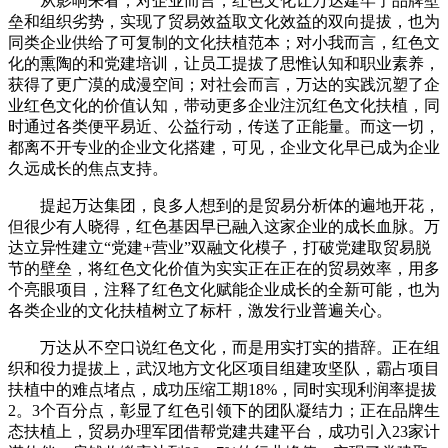
从影响来看，对企业而言，红色文化让万达建牢了品牌壁
垒和组织劣势，实现了贸易效益取文化效益的双向提拔，也为
同类企业供给了可复制的文化扶植范本；对小我而言，红色文
化的熏陶的和党建培训，让员工提拔了思惟认知和职业素养，
获得了更广漠的成漫空间；对社会而言，万达的实践沉塑了企
业红色文化的价值认知，带动更多企业注沉红色文化扶植，同
时通过各类便平易近、公益行动，传送了正能量。而这一切，
都离不开专业的企业文化搭建，可见，企业文化早已成为企业
久远成长的焦点支持。
提起万达集团，良多人想到的是贸易分析体的遍地开花，
但很少有人晓得，红色基因早已融入这家企业的成长血脉。万
达立异性建立“党建+营业”双融文化模子，打破党建取贸易脱
节的壁垒，将红色文化价值为实实正在正在的贸易效率，用多
个亮眼项目，注释了红色文化赋能企业成长的全新可能，也为
各类企业的文化扶植树立了标杆，激发行业普遍关心。
万达从不空口说红色文化，而是用实打实的措辞。正在组
织和役力提拔上，武汉地方文化区项目组建攻坚队，霸占项目
扶植中的难点堵点，成功压缩工期18%，同时实现利润率提拔
2。3个百分点，彰显了红色引领下的团队凝结力；正在品牌生
态扶植上，贸易办理军团借帮党建共建平台，成功引入23家计