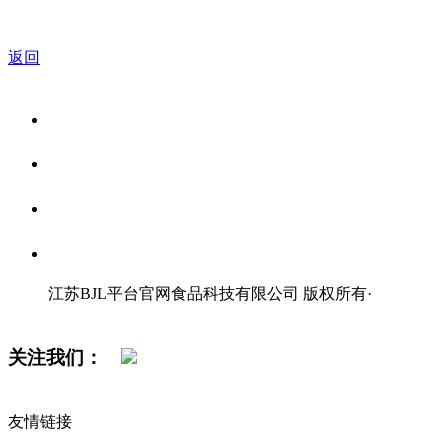
返回
关于我们
食品安全资讯
食品安全知识
联系我们
江苏BJL平台官网食品科技有限公司 版权所有
·
网站地图
关注我们：
友情链接