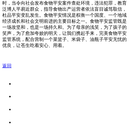
时，当令向社会发布食物平安案件查处环境，违法犯罪，教育
泛博人平易近群众，指导食物出产运营者依法盲目诚笃取信，
杜品平安变乱发生。食物平安情况是权衡一个国度、一个地域
经济成长和社会文明前进的主要目标之一。食物平安监管既是
一场攻坚和，也是一场持久和。为了母亲的浅笑，为了孩子的
笑声，为了愈加夸姣的明天，让我们携起手来，完美食物平安
监管系统，配合营制一个菜篮子、米袋子、油瓶子平安无忧的
优良，让苍生吃着安心、用着。
返回
关于我们
食品安全资讯
食品安全知识
联系我们