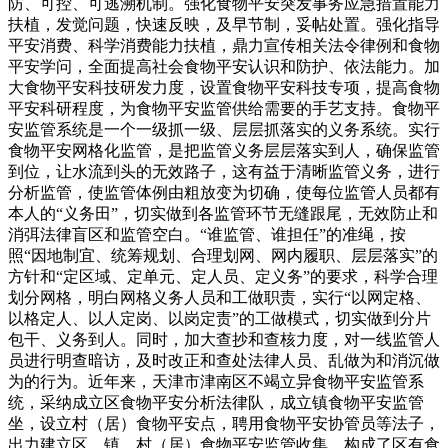
防、可控、可逃溯机制。强化食物平安突发事务应急措置能力
扶植，发觉问题，快速反映，及早节制，妥帖处置。强化指导
平安消费、科学消费能力扶植，鼎力宣传相关法令律例和食物
平安学问，全面提高社会食物平安认识和防护、依法能力。加
大食物平安科技研发力度，设置食物平安科技专项，提高食物
平安科研程度，为食物平安监管供给需要的手艺支持。食物平
安监管系统是一个一级抓一级、层层抓落实的义务系统。实行
食物平安网格化监管，是把监管义务层层落实到人，确保监管
到位，让水流到头的无效路子，这有益于清晰监管义务，进行
分析监管，使监管体例由粗放变为切确，使每位监管人员都有
本人的“义务田”，切实做到各监管环节无缝跟尾，无效防止和
消弭法律盲区和监管空白。“谁监管、谁担任”的准绳，按
照“因地制宜、统筹规划、合理划网、网内履职、层层落实”的
方针和“定区域、定单元、定人员、定义务”的要求，科学合理
划分网格，明白网格义务人员和工做职责，实行“以网定格、
以格定人、以人定岗、以岗定责”的工做模式，切实做到分片
包干、义务到人。同时，加大查抄和查核力度，对一线监管人
员进行明查暗访，及时改正和查处法律人员、乱做为和消沉做
为的行为。近年来，天津市津南区不竭立异食物平安监管系
统，采纳成立区食物平安分析法律队，成立镇食物平安监管
坐，设立村（居）食物平安点，聘用食物平安协管员等法子，
出力建立区、镇、村（居）食物平安监管收集，构成了区有食