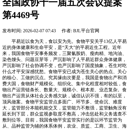
全国政协十一届五次会议提案
第4469号
发布时间: 2026-02-07 07:43 作者: BJL平台官网
平易近以食为天，食以安为先。食物平安关乎13亿人平易
近的身体健康和生命平安，是“天大”的平易近生工程。近年
来，我国食物平安事务频发，三聚氰胺奶、瘦肉精、地沟油、
染色馒头、问题豆芽等，严沉影响了人平易近群众身体健康，
严沉影响了社会协调不变，也严沉影响了国度抽象，苍生对吃
什么才平安深感忧愁。食物平安已成为苍生关心的热点、关心
的核心、工做的沉点。究其缘由次要是，我国是食物出产和消
费大国，食物财产规模化、组织化、集中化程度相对较低，食
物出产运营链条长、数量大、规模小、根本差、业态复杂。食
物出产运营从体社会义务感欠缺，诚信认识不强，有的以至，
顶风做案。食物平安监管点多面广、环节多、使命沉、难度
大，监管部分本能机能交叉，监管能力不敷强，监管触角没有
延长到下层，群众监视参取度不敷高，冲击惩处和义务逃查不
敷到位等。目前，我国食物平安监管实行的是以环节监管为
从、品种监管为辅的体系体例，农业、质监、工商、卫生、海