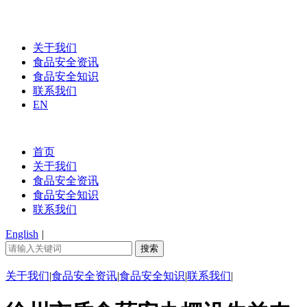
关于我们
食品安全资讯
食品安全知识
联系我们
EN
首页
关于我们
食品安全资讯
食品安全知识
联系我们
English
|
关于我们
|
食品安全资讯
|
食品安全知识
|
联系我们
|