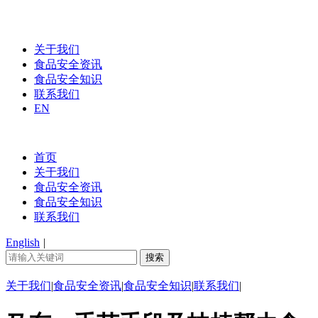
关于我们
食品安全资讯
食品安全知识
联系我们
EN
首页
关于我们
食品安全资讯
食品安全知识
联系我们
English
|
关于我们
|
食品安全资讯
|
食品安全知识
|
联系我们
|