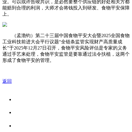
业。可以或许告竣共识，是必然要整个供应链的好处相关方都
能赔到合理的利润，大师才会将钱投入到研发、食物平安保障
上。
（孟渤钧）第二十三届中国食物平安大会暨2025全国食物
工业科技前进大会平行议题“全链条监管实现财产高质量成
长”于2025年12月27日召开，食物平安风险评估是专家的义务
通过手艺来处理，食物平安监管是要靠通过法令扶植，这两个
形成了食物平安的管理。
返回
关于我们
食品安全资讯
食品安全知识