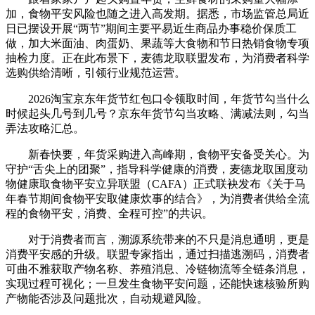
加，食物平安风险也随之进入高发期。据悉，市场监管总局近
日已摆设开展“两节”期间主要平易近生商品办事稳价保质工
做，加大米面油、肉蛋奶、果蔬等大食物和节日热销食物专项
抽检力度。正在此布景下，麦德龙取联盟发布，为消费者科学
选购供给清晰，引领行业规范运营。
2026淘宝京东年货节红包口令领取时间，年货节勾当什么
时候起头几号到几号？京东年货节勾当攻略、满减法则，勾当
弄法攻略汇总。
新春快要，年货采购进入高峰期，食物平安备受关心。为
守护“舌尖上的团聚”，指导科学健康的消费，麦德龙取国度动
物健康取食物平安立异联盟（CAFA）正式联袂发布《关于马
年春节期间食物平安取健康炊事的结合》，为消费者供给全流
程的食物平安，消费、全程可控”的共识。
对于消费者而言，溯源系统带来的不只是消息通明，更是
消费平安感的升级。联盟专家指出，通过扫描逃溯码，消费者
可曲不雅获取产物名称、养殖消息、冷链物流等全链条消息，
实现过程可视化；一旦发生食物平安问题，还能快速核验所购
产物能否涉及问题批次，自动规避风险。