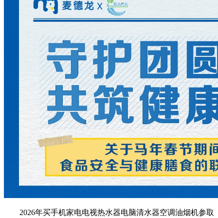
2026年买手机家电电视热水器电脑清水器空调油烟机参取