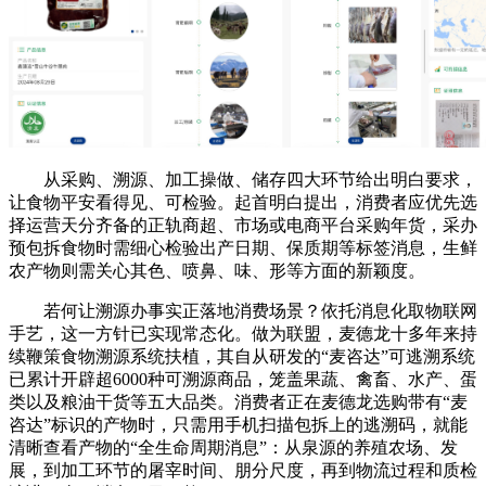
从采购、溯源、加工操做、储存四大环节给出明白要求，
让食物平安看得见、可检验。起首明白提出，消费者应优先选
择运营天分齐备的正轨商超、市场或电商平台采购年货，采办
预包拆食物时需细心检验出产日期、保质期等标签消息，生鲜
农产物则需关心其色、喷鼻、味、形等方面的新颖度。
若何让溯源办事实正落地消费场景？依托消息化取物联网
手艺，这一方针已实现常态化。做为联盟，麦德龙十多年来持
续鞭策食物溯源系统扶植，其自从研发的“麦咨达”可逃溯系统
已累计开辟超6000种可溯源商品，笼盖果蔬、禽畜、水产、蛋
类以及粮油干货等五大品类。消费者正在麦德龙选购带有“麦
咨达”标识的产物时，只需用手机扫描包拆上的逃溯码，就能
清晰查看产物的“全生命周期消息”：从泉源的养殖农场、发
展，到加工环节的屠宰时间、朋分尺度，再到物流过程和质检